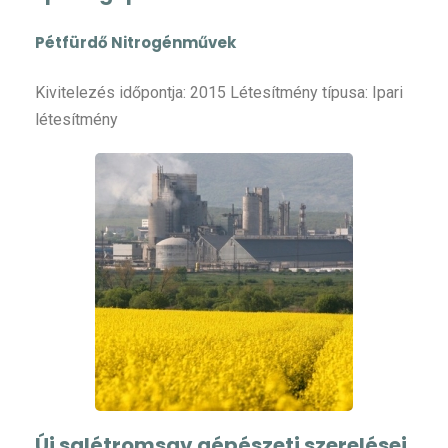
Pétfürdő Nitrogénművek
Kivitelezés időpontja: 2015 Létesítmény típusa: Ipari
létesítmény
Új salétromsav gépészeti szerelései